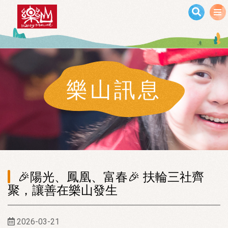
移至主內容
樂山訊息
🎉陽光、鳳凰、富春🎉 扶輪三社齊
聚，讓善在樂山發生
2026-03-21