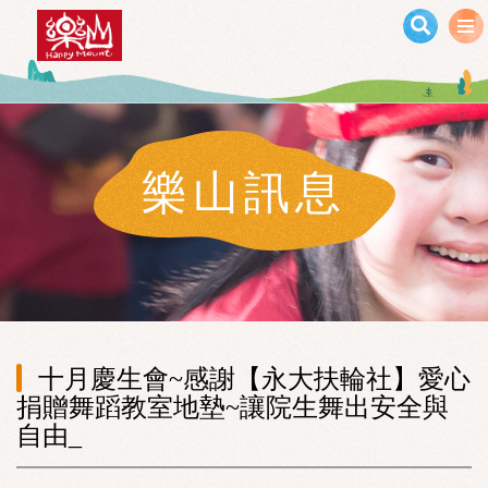
移至主內容
樂山訊息
十月慶生會~感謝【永大扶輪社】愛心
捐贈舞蹈教室地墊~讓院生舞出安全與
自由_