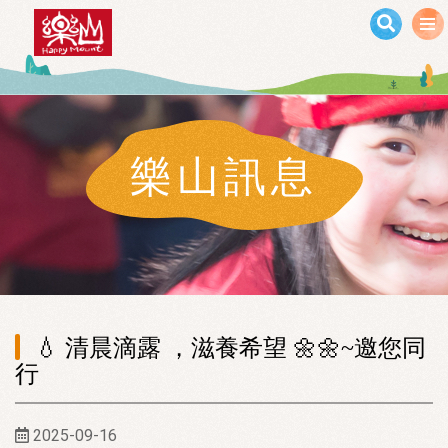
移至主內容
樂山訊息
💧 清晨滴露 ，滋養希望 🌼🌼~邀您同
行
2025-09-16