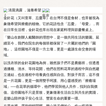
清晨滴露 ，滋養希望
金針花（又叫萱草、忘憂草）在台灣不僅是食材，也常被視為
象徵希望與療癒的植物。它的花語包含「忘憂」「母愛」，而
在日常生活裡，金針花也常出現在家庭料理與節慶餐桌上。
「樂山在創辦人戴醫師的理想中，是一個共同生活的樂園。延
續至今，我們在院生的每個班都保留了一片屬於他們的『園
地』。這些園地不僅是一方土壤，更是一處讓生命交會的場
域。
以洗衣班的金針花園地為例，雖然孩子們不是農藝班，但透透
過播種、澆水、等待花開，他們在照料花草的過程中與自然建
立連結，也在過程中培養責任感與自信。對孩子而言，這不僅
是一片花園，更是一個用雙手呵護、用心靈感受的「療癒場
域」──在花草的循環中，他們學習與他人共作，找到自我價
值。這些園地不只是景致，更象徵著生活自立與共生的實踐，
是樂山陪伴孩子安心生活、豐富生命的重要一環。
在晨光裡，露珠悄悄閃耀，樂山孩子們的心，也一樣澄澈。