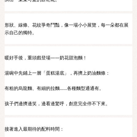
形狀、線條、花紋爭奇鬥豔，像一場小小展覽，每一朵都在展
示自己的獨特。
暖好手後，重頭戲登場——奶花甜泡麵！
湯碗中先鋪上一層「蛋糕湯底」，再擠上奶油麵條：
有粗的烏龍麵、有細的拉麵……各種麵型通通有。
孩子們邊擠邊笑，邊看邊驚呼，創意完全停不下來。
接著進入最期待的配料時間：