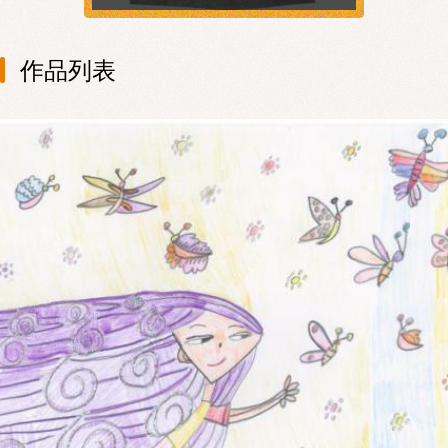
創作小故事 作者／設計師：小惠 柴
了解更多 →
犬 可愛的柴犬綁好帥氣的紅領
巾，...
作品列表