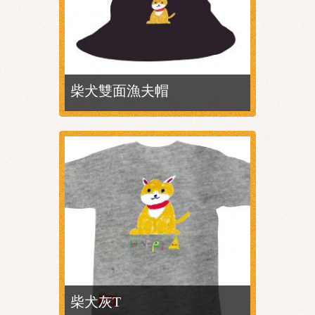
柴犬雙面漁夫帽
創作小故事 作者／設計師：小惠 柴
了解更多 →
犬雙面漁夫帽 小惠畫的可愛柴犬...
柴犬灰T