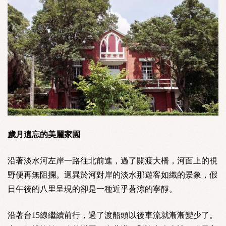
歲月遺忘的美麗家園
沿著淡水河左岸一路往北前進，過了關渡大橋，河面上的視
野便再無阻攔。迥異於河對岸的淡水那遊客如織的景象，假
日午後的八里呈現的卻是一種近乎蒼涼的寧靜。
沿著台15線繼續前行，過了渡船頭以後車流就漸漸變少了。