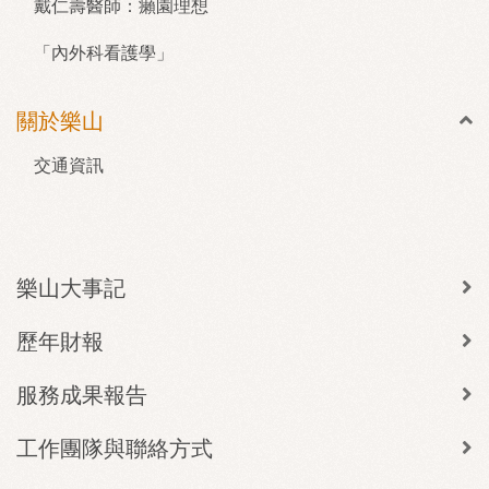
戴仁壽醫師：癩園理想
「內外科看護學」
關於樂山
交通資訊
樂山大事記
歷年財報
服務成果報告
工作團隊與聯絡方式