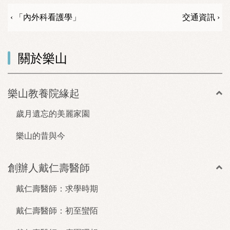
‹ 「內外科看護學」
交通資訊 ›
關於樂山
樂山教養院緣起
歲月遺忘的美麗家園
樂山的昔與今
創辦人戴仁壽醫師
戴仁壽醫師：求學時期
戴仁壽醫師：初至蠻陌