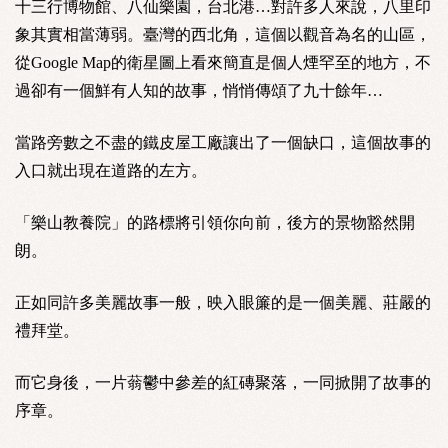
十三行博物館、八仙樂園，台北港…對許多人來說，八里印
象其實相當薄弱。臺灣的西北角，這個以觀音為名的山區，
從Google Map的衛星圖上看來簡直是個人煙罕至的地方，不
過卻有一個鮮有人知的故事，悄悄傳頌了九十餘年…
當路旁數之不盡的鐵皮屋工廠讓出了一個缺口，這個故事的
入口就出現在道路的左方。
「樂山教養院」的路標將引領你向前，後方的景物豁然開
朗。
正如同許多美麗故事一般，映入眼簾的是一個美麗、莊嚴的
禮拜堂。
而它身後，一片蓊鬱中參差的紅磚聚落，一同掀開了故事的
序章。