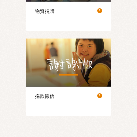
物資捐贈
謝謝你
捐款徵信