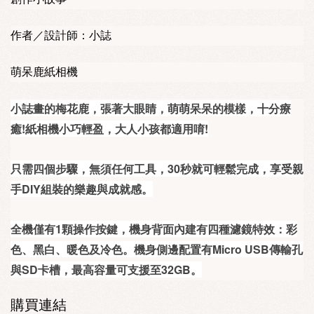
作者／設計師：小誌
萌呆鹿紙相機
小誌畫的梅花鹿，張著大眼睛，萌萌呆呆的模樣，十分療
癒!紙相機小巧輕盈，大人小孩都適用唷!
只需四個步驟，無須任何工具，30秒就可輕鬆完成，享受親
手DIY組裝的樂趣與成就感。
全機僅有1顆操作按鍵，機身背面內建有四種濾鏡特效：彩
色、黑白、暖色及冷色。機身側邊配置有Micro USB傳輸孔
與SD卡槽，最高容量可支援至32GB。
購買連結