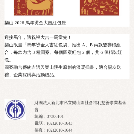
樂山 2026 馬年燙金大吉紅包袋
迎接馬年，讓祝福大吉一馬當先！
樂山限量「馬年燙金大吉紅包袋」推出 A、B 兩款雙響砲組
合，每款內含 3 種圖案、每個圖案紅包 2 個，共 6 個精裝紅
包。
圖案融合傳統吉語與樂山院生原創的溫暖插畫，適合親友送
禮、企業採購與活動贈品。
財團法人新北市私立樂山園社會福利慈善事業基金
會
統編：37306101
電話：(02)2610-1643
傳真：(02)2610-1644