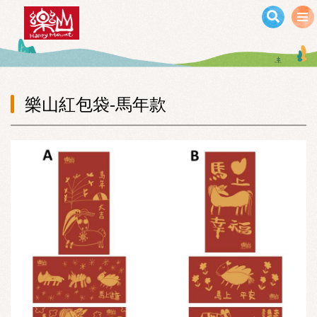
移至主內容
樂山紅包袋-馬年款