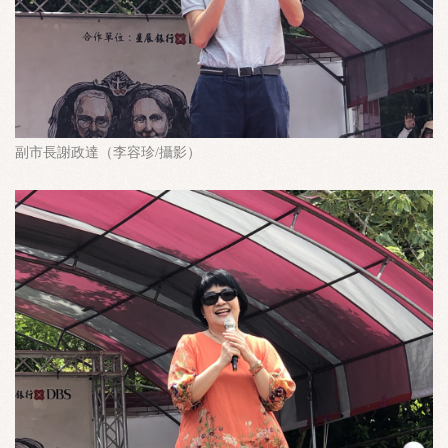
副市長謝政達（李容珍/攝影）