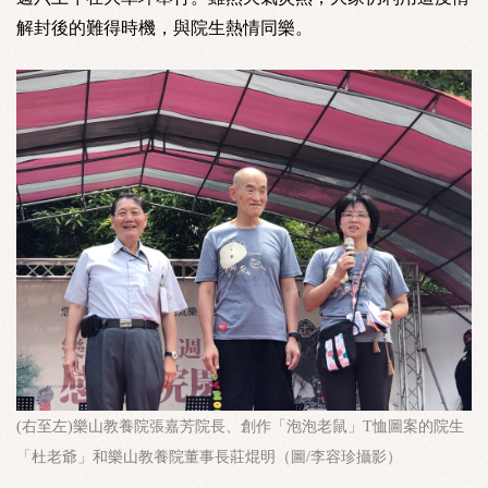
解封後的難得時機，與院生熱情同樂。
(右至左)樂山教養院張嘉芳院長、創作「泡泡老鼠」T恤圖案的院生
「杜老爺」和樂山教養院董事長莊焜明（圖/李容珍攝影）