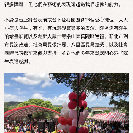
很多障礙，但他們在藝術的表現遠超過我們想像的能力。
不論是台上舞台表演或台下愛心園遊會76個愛心攤位，大人
小孩與院生，有吃、有玩還觀賞樂團的表演。院區還有院生
的繪畫展覽以及創辦人戴仁壽樂山園舊院區巡禮。新北市副
市長謝政達、社會局長張錦麗、八里區長吳嘉榮，以及社會
團體代表都前來參與支持，並對他們多年來默默關心這些院
生表達感謝。