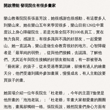
開啟潛能 發現院生有很多畫家
樂山教養院院長張嘉芳說，她很感謝也很感動，有這麼多人
到樂山來。她在樂山五年來學習很多，樂山目前126位中重
度以上身心障礙院生，若是光靠全院不到100名員工，實在
無力負荷。感謝主，有很多識與不識的好朋友，一起愛樂
山。她一直認為，樂山是做生命教育很好的地方。心智障礙
者是「最單純的弱勢」，從與他們接觸，去認識、了解他
們。尤其近年與院生接觸的好朋友都知道，有一群被譽為
「藝術家」的孩子，從未受過專業訓練，卻擁有過人的繪畫
天分，他們受邀到國外參加畫展，慢慢成名，有人主動說要
買孩子的畫。
她當場介紹一位年長院生「杜老爺」，今年的主題T恤便是
他所畫的「泡泡老鼠」；「杜老爺」常畫大家都愛畫的圈圈
泡泡，畫風卻獨樹一格。張院長說，雖然院童們身心方面有