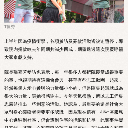
T恤秀
上半年因為疫情衝擊，各項參訪及募款活動皆被迫暫停，導
致院內捐款較去年同期共減少四成，期望透過這次院慶呼籲
大家奉獻支持。
院長張嘉芳受訪也表示，每一年很多人都把院慶當成很重要
的事，也很期待有這機會參與，甚至有些志工揪團一起來，
雖然每個人愛心參與的力量都小小的，但是匯集起還就成為
很大的力量，讓她很感謝主。今年天氣很熱，所以志工們集
思廣益推出一些創意的活動。她認為，最重要的還是社會大
眾對身心障礙者需要更多認識，因為現在還有一些社區服務
中心進駐到社區，仍會遭到住宅的拒絕和抗爭，此類事件屢