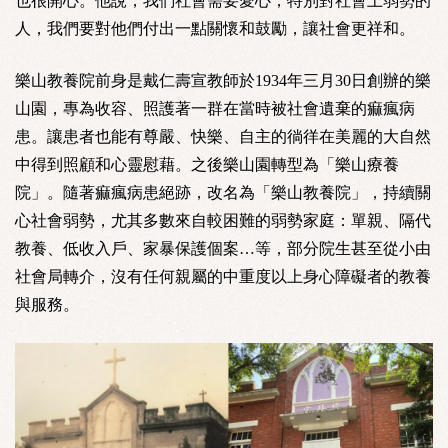
也很開心。他說，我們社會需要愛心，特別對社會上弱勢的
人，我們要對他們付出一點關懷和鼓勵，讓社會更祥和。
樂山教養院前身是戴仁壽宣教師於1934年三月30日創辦的樂
山園，專為收容、照護著一群在當時被社會遺棄的痲瘋病
患。讓患者也能有尊嚴、快樂、自主的徜徉在美麗的大自然
中得到照顧和心靈慰藉。之後樂山園轉型為「樂山療養
院」。隨著痲瘋病患絕跡，改名為「樂山教養院」，持續關
心社會弱勢，尤其多數來自較困難的弱勢家庭：單親、隔代
教養、低收入戶、家暴保護個案…等，部分院生甚至從小由
社會局轉介，沒有任何親屬的中重度以上身心障礙者的教養
與服務。