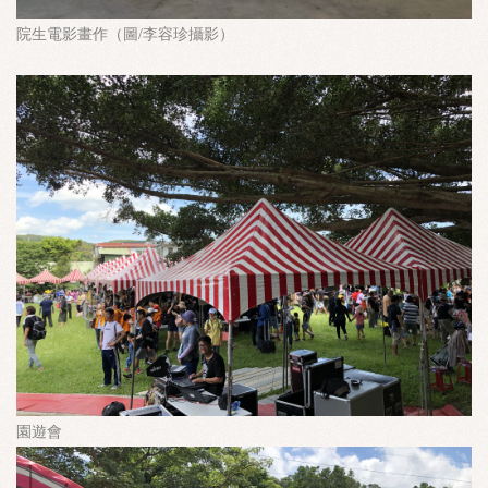
院生電影畫作（圖/李容珍攝影）
園遊會