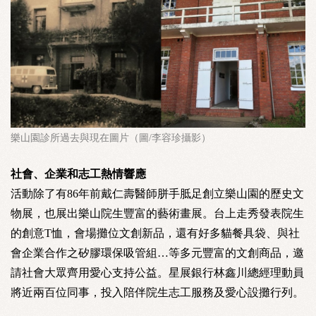
樂山園診所過去與現在圖片（圖/李容珍攝影）
社會、企業和志工熱情響應
活動除了有86年前戴仁壽醫師胼手胝足創立樂山園的歷史文
物展，也展出樂山院生豐富的藝術畫展。台上走秀發表院生
的創意T恤，會場攤位文創新品，還有好多貓餐具袋、與社
會企業合作之矽膠環保吸管組…等多元豐富的文創商品，邀
請社會大眾齊用愛心支持公益。星展銀行林鑫川總經理動員
將近兩百位同事，投入陪伴院生志工服務及愛心設攤行列。