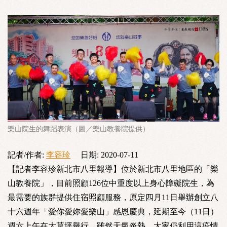
樂山院生的舞蹈表演（圖／樂山教養院提供）
記者/作者:
李容珍
日期:
2020-07-11
【記者李容珍新北市八里報導】位於新北市八里地區的「樂
山教養院」，目前照顧126位中重度以上身心障礙院生，為
最需要的族群提供住宿照顧服務，原定四月11日舉辦創立八
十六週年「愛你愛妳愛樂山」感恩慶典，延期至今（11日）
週六上午在大草坪舉行。雖然天氣炎熱，大家仍利用這疫情