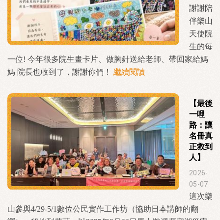
謝謝陪
伴樂山
天使院
生的每
一位! 今年很多院生畫卡片、做胸針送給老師、帶回家給媽
媽 院長也收到了，謝謝你們！
繼續閱讀
【最後
一哩
路：讓
名冊真
正救到
人】
2026-
05-07
這次樂
山參與4/29-5/1數位公民實作工作坊（協助日本講師的翻