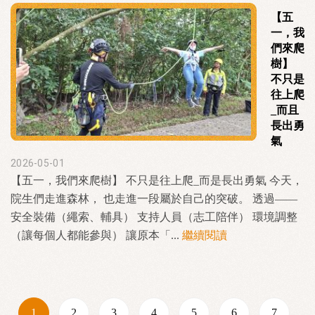
【五
一，我
們來爬
樹】
不只是
往上爬
_而且
長出勇
氣
2026-05-01
【五一，我們來爬樹】 不只是往上爬_而是長出勇氣 今天，
院生們走進森林， 也走進一段屬於自己的突破。 透過——
安全裝備（繩索、輔具） 支持人員（志工陪伴） 環境調整
（讓每個人都能參與） 讓原本「...
繼續閱讀
1
2
3
4
5
6
7