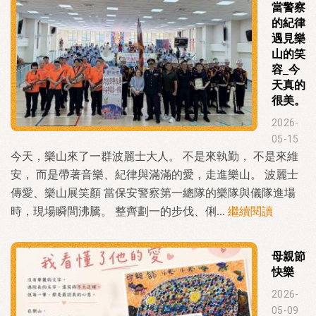
當警察
的紀律
遇見樂
山的笑
容_今
天真的
很美。
2026-
05-15
今天，樂山來了一群波麗士大人。 不是來執勤， 不是來維
安， 而是帶著音樂、紀律與滿滿的愛，走進樂山。 波麗士
傳愛、樂山展笑顏 當保安警察第一總隊的樂隊與儀隊進場
時，現場瞬間沸騰。 整齊劃一的步伐、俐...
繼續閱讀
母親節
快樂
2026-
05-09