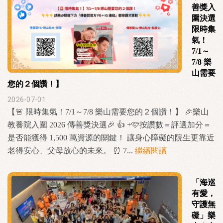
善獎入
圍決選
限時集
氣！
7/1～
7/8 樂
山需要
您的２個讚！】
2026-07-01
【🚨 限時集氣！7/1～7/8 樂山需要您的２個讚！】 🎉樂山
教養院入圍 2026 傳善獎決選🎉 👍 +🩷按讚數＝評選加分＝
是否能獲得 1,500 萬資源的關鍵！ 讓身心障礙的院生更靠近
老得安心、父母放心的未來。 ⏰ 7...
繼續閱讀
「海巡
有愛，
守護無
礙」樂