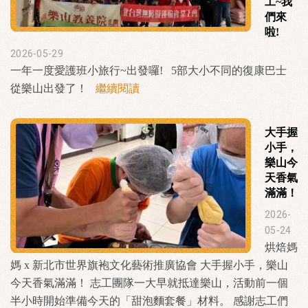
工~我
們來
啦!
2026-05-29
一年一度愛護班小旅行~出發囉! 5部大小不同的復康巴士
從樂山出發了！
繼續閱讀
大手握
小手，
樂山今
天香氣
滿滿！
2026-
05-24
烘焙媽
媽 x 新北市世界旗袍文化藝術推廣協會 大手握小手，樂山
今天香氣滿滿！ 志工團隊一大早就抵達樂山，活動前一個
半小時開始準備今天的「甜泡麵套餐」材料。 感謝志工們