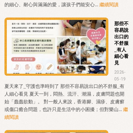
的細心、耐心與滿滿的愛，讓孩子們能安心...
繼續閱讀
那些不
容易說
出口的
不舒服
_有人
細心看
見
2026-
05-19
夏天來了_守護也準時到了 那些不容易說出口的不舒服_有
人細心看見 夏天一到，悶熱、流汗、潮濕，皮膚問題也開
始「蠢蠢欲動」。 對一般人來說，香港腳、濕疹、皮膚癬
或傷口癒合問題，也許只是生活中的小困擾；但對樂山...
繼
續閱讀