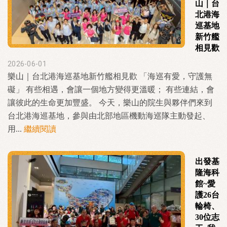
山｜台
北港海
巡基地
新竹艦
相見歡
2026-06-01
樂山｜台北港海巡基地新竹艦相見歡 「海巡有愛，守護無
礙」 有些相遇，會讓一個地方變得更溫暖； 有些連結，會
讓彼此的生命更加豐盛。 今天，樂山的院生與夥伴們來到
台北港海巡基地，參與由北部地區機動海巡隊主動發起、
用...
繼續閱讀
出發基
隆海科
館~愛
護26台
輪椅、
30位志