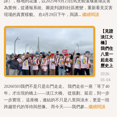
譯），移地到花蓮，以2025年9月23日馬太鞍溪堰塞湖災害
為實例，從通報系統、圖資判讀到社區應變，重新看見災害
現場的真實樣貌。 在4月29日下午，與講...
繼續閱讀
【見證
淡江大
橋】
我們住
八里一
起走在
歷史上
2026-
05-04
20260503我們不是只是出門走走。 我們走在一座「等了40
年」才出現的橋上——淡江大橋。 從規劃、延宕，到一步
一步實現， 這座橋，連結的不只是八里與淡水，更是一段
跨越世代的等待與想像。 而今天——我們參...
繼續閱讀