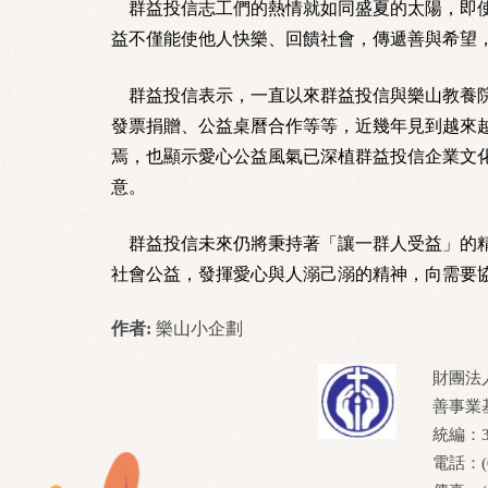
群益投信志工們的熱情就如同盛夏的太陽，即使
益不僅能使他人快樂、回饋社會，傳遞善與希望
群益投信表示，一直以來群益投信與樂山教養院
發票捐贈、公益桌曆合作等等，近幾年見到越來
焉，也顯示愛心公益風氣已深植群益投信企業文
意。
群益投信未來仍將秉持著「讓一群人受益」的精
社會公益，發揮愛心與人溺己溺的精神，向需要
作者:
樂山小企劃
財團法
善事業
統編：37
電話：(0