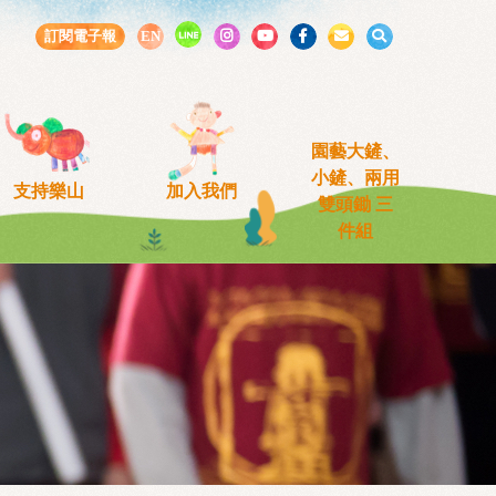
LINE
訂閱電子報
EN
園藝大鏟、
小鏟、兩用
支持樂山
加入我們
雙頭鋤 三
件組