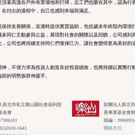
頂著高溫在戶外布置場地和打掃，志工們也樂在其中，認為行
，在付出的過程中，自己也感到幸福與滿足。
保持友善關係，並適時提供實質協助，包括歲末年終院內環境
越多同仁主動參與公益，展現對社會的關懷以及回饋，公司感到
化，公司也將持續支持同仁們發揮己力、讓社會變得更為美好的
神，不僅力求為投資人創造良好投資績效，也將持續以實際行
協助的弱勢族群伸援手。
人新北市私立樂山園社會福利慈
財團法人新北
基金會
善事業基金會
306101
統編：3996093
2)2610-1643
聯絡方式