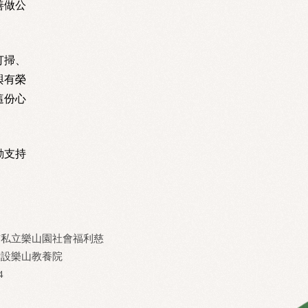
善做公
打掃、
與有榮
這份心
動支持
市私立樂山園社會福利慈
附設樂山教養院
4