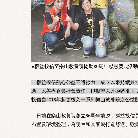
●群益投信至樂山教養院協助86周年感恩慶典活
群益投信熱心公益不遺餘力，成立以來持續與社
助，以善盡企業社會責任，也期望以此拋磚引玉
投信自2018年起更投入一系列樂山教養院之公
日前在樂山教養院創立86周年前夕，群益投信員
布置及環境整理，為院生和其家屬打造舒適、歡