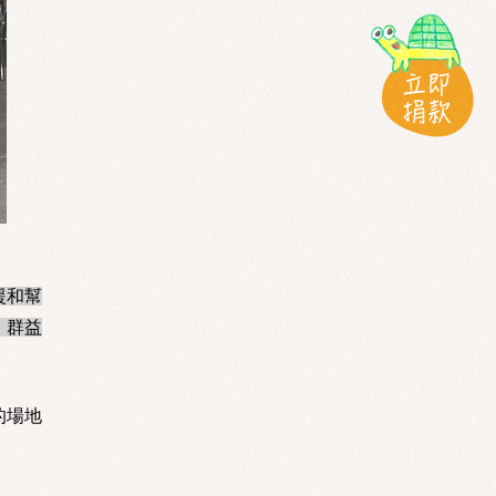
援和幫
，群益
的場地