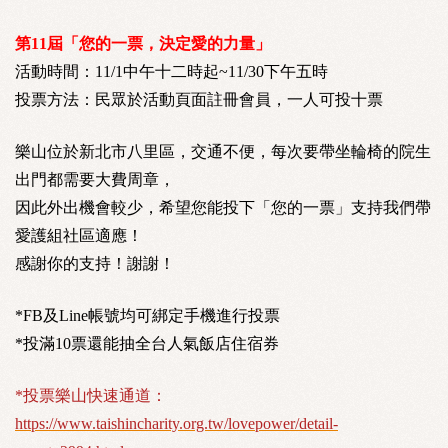
第
11
屆「您的一票，決定愛的力量」
活動時間：11/1中午十二時起~11/30下午五時
投票方法：民眾於活動頁面註冊會員，一人可投十票
樂山位於新北市八里區，交通不便，每次要帶坐輪椅的院生
出門都需要大費周章，
因此外出機會較少，希望您能投下「您的一票」支持我們帶
愛護組社區適應！
感謝你的支持！謝謝！
*FB及Line帳號均可綁定手機進行投票
*投滿10票還能抽全台人氣飯店住宿券
*投票樂山快速通道：
https://www.taishincharity.org.tw/lovepower/detail-