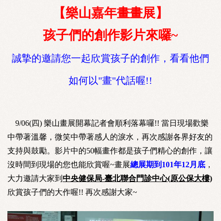
【樂山嘉年畫畫展】
孩子們的創作影片來囉~
誠摯的邀請您一起欣賞孩子的創作，看看他們
如何以"畫"代話喔!!
9/06(四) 樂山畫展開幕記者會順利落幕囉!! 當日現場歡樂
中帶著溫馨，微笑中帶著感人的淚水，再次感謝各界好友的
支持與鼓勵。影片中的50幅畫作都是孩子們精心的創作，讓
沒時間到現場的您也能欣賞喔~畫展
總展期到101年12月底
，
大力邀請大家到
中央健保局-臺北聯合門診中心(原公保大樓)
欣賞孩子們的大作喔!! 再次感謝大家~