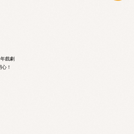
半年戲劇
開心！