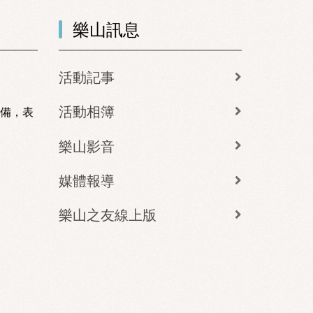
樂山訊息
活動記事
活動相簿
準備，表
樂山影音
媒體報導
樂山之友線上版