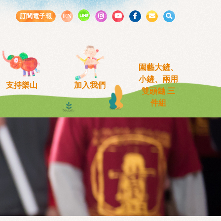
LINE
訂閱電子報
EN
園藝大鏟、
小鏟、兩用
支持樂山
加入我們
雙頭鋤 三
件組