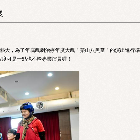
展
蕩前往北藝大，為了年底戲劇治療年度大戲＂樂山八黑當＂的演出進行
程度可是一點也不輸專業演員喔！