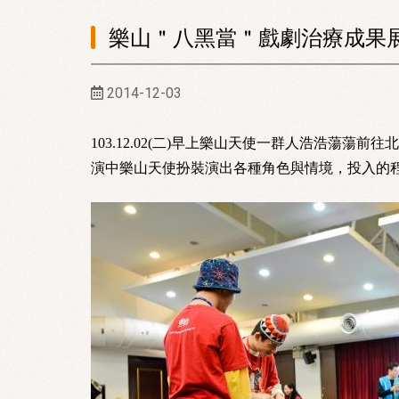
樂山＂八黑當＂戲劇治療成果
2014-12-03
103.12.02(二)早上樂山天使一群人浩浩蕩
演中樂山天使扮裝演出各種角色與情境，投入的