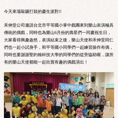
今天來場敲鑼打鼓的慶生派對!!
禾伸堂公司邀請台北市平等國小掌中戲團來到樂山表演極具
傳統的偶戲，同時也為樂山6月份的壽星們一同慶祝生日，
大家看得興趣盎然，表演結束之後，樂山天使和禾伸堂同仁
們也一起小試身手，和平等國小同學們一起練習操作布偶，
同時也要謝謝聖約翰科技大學的同學們的從旁協助喔，讓所
有的樂山天使都能一起欣賞有趣的偶戲演出！