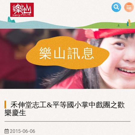
移至主內容
樂山訊息
禾伸堂志工&平等國小掌中戲團之歡
樂慶生
2015-06-06