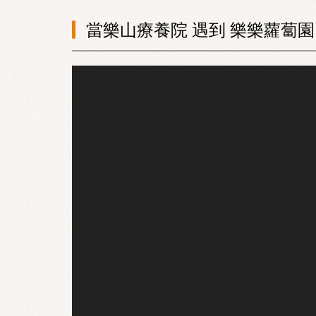
當樂山療養院 遇到 樂樂蘿蔔園