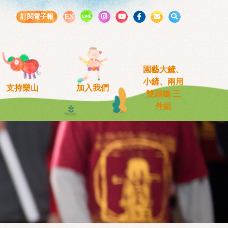
LINE
訂閱電子報
EN
園藝大鏟、
小鏟、兩用
支持樂山
加入我們
雙頭鋤 三
件組