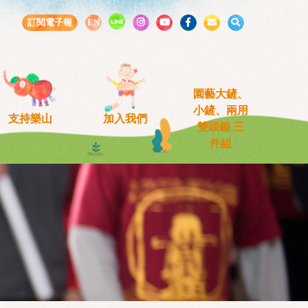
LINE
訂閱電子報
EN
園藝大鏟、
小鏟、兩用
支持樂山
加入我們
雙頭鋤 三
件組