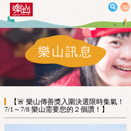
移至主內容
樂山訊息
【🚨 樂山傳善獎入圍決選限時集氣！
7/1～7/8 樂山需要您的２個讚！】