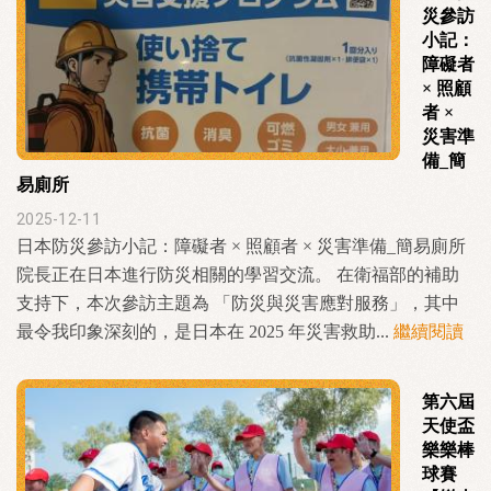
災參訪
小記：
障礙者
× 照顧
者 ×
災害準
備_簡
易廁所
2025-12-11
日本防災參訪小記：障礙者 × 照顧者 × 災害準備_簡易廁所
院長正在日本進行防災相關的學習交流。 在衛福部的補助
支持下，本次參訪主題為 「防災與災害應對服務」，其中
最令我印象深刻的，是日本在 2025 年災害救助...
繼續閱讀
第六屆
天使盃
樂樂棒
球賽