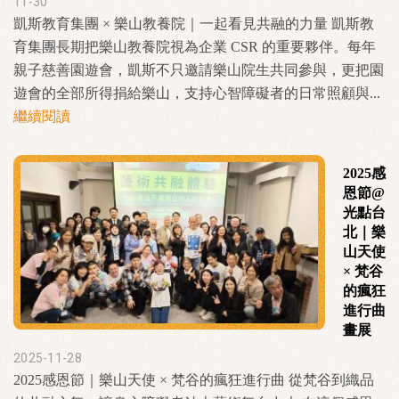
11-30
凱斯教育集團 × 樂山教養院｜一起看見共融的力量 凱斯教
育集團長期把樂山教養院視為企業 CSR 的重要夥伴。每年
親子慈善園遊會，凱斯不只邀請樂山院生共同參與，更把園
遊會的全部所得捐給樂山，支持心智障礙者的日常照顧與...
繼續閱讀
2025感
恩節@
光點台
北｜樂
山天使
× 梵谷
的瘋狂
進行曲
畫展
2025-11-28
2025感恩節｜樂山天使 × 梵谷的瘋狂進行曲 從梵谷到織品