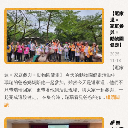
【返家
週 ×
家庭參
與 ×
動物園
健走】
2025-
11-18
【返家
週 × 家庭參與 × 動物園健走】 今天的動物園健走活動中，
瑞瑞的爸爸媽媽陪他一起參加。雖然今天是返家週，他們不
只帶瑞瑞回家，更帶著他到活動現場、與大家一起參與、一
起完成這段健走。 在集合時，瑞瑞看見爸爸的扣...
繼續閱
讀
🌈 樂