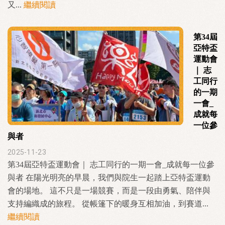
又...
繼續閱讀
第34屆
亞特盃
運動會
｜ 志
工同行
的一期
一會_
成就每
一位參
與者
2025-11-23
第34屆亞特盃運動會｜ 志工同行的一期一會_成就每一位參
與者 在陽光明亮的早晨，我們與院生一起踏上亞特盃運動
會的場地。 這不只是一場競賽，而是一段由勇氣、陪伴與
支持編織成的旅程。 從帳篷下的暖身互相加油，到賽道...
繼續閱讀