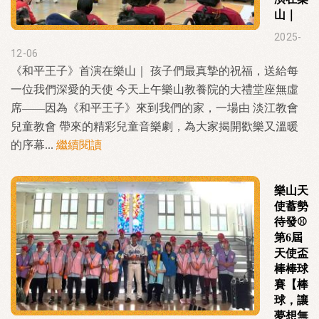
山｜
2025-
12-06
《和平王子》首演在樂山｜ 孩子們最真摯的祝福，送給每
一位我們深愛的天使 今天上午樂山教養院的大禮堂座無虛
席——因為《和平王子》來到我們的家，一場由 淡江教會
兒童教會 帶來的精彩兒童音樂劇，為大家揭開歡樂又溫暖
的序幕...
繼續閱讀
樂山天
使蓄勢
待發⚾️
第6屆
天使盃
棒棒球
賽【棒
球，讓
夢想無