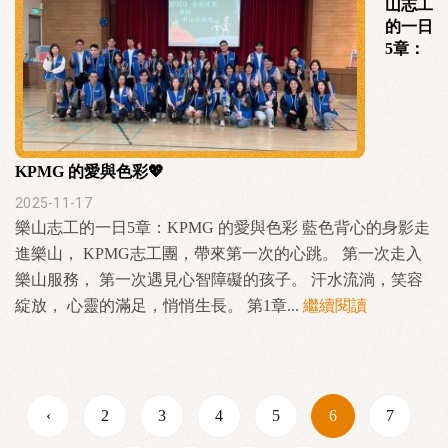
山志工
的一日
5章：
KPMG 的愛與色彩💖
2025-11-17
樂山志工的一日5章：KPMG 的愛與色彩 藍色背心的身影走
進樂山， KPMG志工團，帶來第一次的心跳。 第一次走入
樂山服務， 第一次遇見心智障礙的孩子。 汗水流淌，笑容
綻放， 心靈的滿足，悄悄生長。 第1章...
繼續閱讀
‹
2
3
4
5
6
7