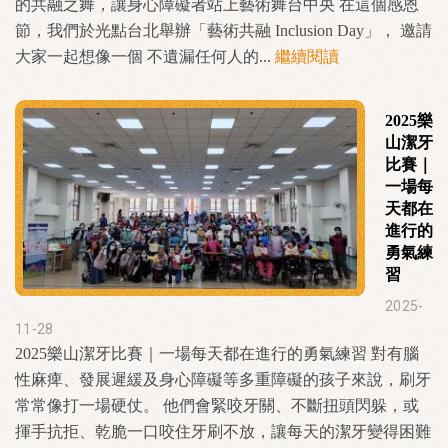
的共融之舞，讓身心障礙者站上藝術舞台中央 在這個感恩
節，我們於光點台北舉辦「藝術共融 Inclusion Day」， 邀請
大家一起想像一個 不遺漏任何人的...
繼續閱讀
2025樂
山潔牙
比賽｜
一場每
天都在
進行的
勇氣練
習
2025-
11-28
2025樂山潔牙比賽｜一場每天都在進行的勇氣練習 對有腦
性麻痺、發展遲緩及身心障礙等多重障礙的孩子來說，刷牙
常常像打一場硬仗。 他們會緊咬牙關、不斷扭頭閃躲，或
揮手抗拒、乾脆一口咬住牙刷不放，讓每天的潔牙變得困難