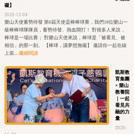
礙】
2025-12-04
樂山天使蓄勢待發 第6屆天使盃棒棒球賽，我們18位樂山一
級棒棒球隊隊員，蓄勢待發、熱血開打！ 對很多人來說，
棒球是一場比賽； 對樂山天使來說，棒球是「被看見、被
相信」的那一刻。 【棒球，讓夢想無礙】 邀請你一起在線
上當...
繼續閱讀
凱斯教
育集團
× 樂山
教養院
｜一起
看見共
融的力
量
2025-