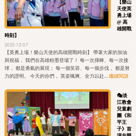
【樂山
天使英
勇上場
@ 高
雄開戰
時刻】
2025-12-07
【英勇上場！樂山天使的高雄開戰時刻】 帶著大家的加油
與祝福， 我們在高雄粉墨登場了！ 每一次揮棒、每一次接
球， 都是勇氣的展現； 每一個笑容、每一個步伐， 都是努
力的證明。 今天的你們， 英姿颯爽、全力以赴...
繼續閱讀
🎭淡
江教會
兒童劇
團《和
平王
子》首
演在樂