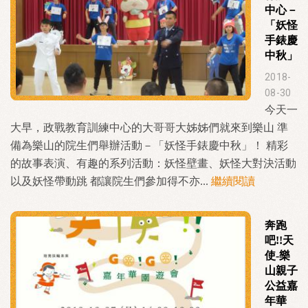
中心－
「妖怪
手錶慶
中秋」
2018-
08-30
今天一
大早，政戰教育訓練中心的大哥哥大姊姊們就來到樂山 準
備為樂山的院生們舉辦活動－「妖怪手錶慶中秋」！ 精彩
的故事表演、有趣的系列活動：妖怪壁畫、妖怪大對決活動
以及妖怪帶動跳 都讓院生們參加得不亦...
繼續閱讀
奔跑
吧!!天
使-樂
山親子
公益嘉
年華