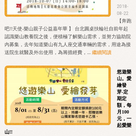
2018-
08-22
【奔跑
吧!!天使-樂山親子公益嘉年華 】 台北圓桌扶輪社自前年起
認識樂山教養院之後，便積極了解樂山需求，並努力協助院
內募集，去年知道樂山有九人座交通車輛的需求，用途為接
送院生就醫及外出使用，為籌措經費，...
繼續閱讀
悠遊樂
山。愛
繪發
芽-定
期定
額，每
月100
元，一
起愛樂
山!!