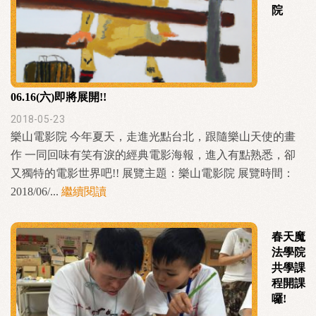
院
06.16(六)即將展開!!
2018-05-23
樂山電影院 今年夏天，走進光點台北，跟隨樂山天使的畫
作 一同回味有笑有淚的經典電影海報，進入有點熟悉，卻
又獨特的電影世界吧!! 展覽主題：樂山電影院 展覽時間：
2018/06/...
繼續閱讀
春天魔
法學院
共學課
程開課
囉!