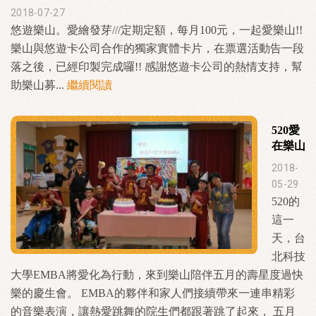
2018-07-27
悠遊樂山。愛繪發芽///定期定額，每月100元，一起愛樂山!!
樂山與悠遊卡公司合作的獨家實體卡片，在票選活動告一段
落之後，已經印製完成囉!! 感謝悠遊卡公司的熱情支持，幫
助樂山募...
繼續閱讀
520愛
在樂山
2018-
05-29
520的
這一
天，台
北科技
大學EMBA將愛化為行動，來到樂山陪伴五月的壽星度過快
樂的慶生會。 EMBA的夥伴和家人們接續帶來一連串精彩
的音樂表演，讓熱愛跳舞的院生們都跟著跳了起來， 五月