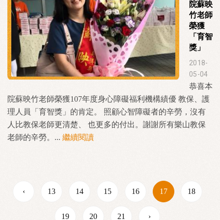
院蘇映
竹老師
榮獲
「育智
獎」
2018-
05-04
恭喜本
院蘇映竹老師榮獲107年度身心障礙福利機構績優 教保、護
理人員「育智獎」的肯定。 照顧心智障礙者的辛勞，沒有
人比教保老師更清楚、 也更多的付出。謝謝所有樂山教保
老師的辛勞。...
繼續閱讀
‹
13
14
15
16
17
18
19
20
21
›