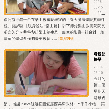
2018-
05-15
一間二
顧公益行銷平台在樂山教養院舉辦的「春天魔法學院共學課
程」開課囉 【現身說法~樂山篇】 以下節錄樂山教養院院長
張嘉芳分享共學帶給樂山院生及一般生的影響~ 社會對一般
學童的學習多強調菁英教育，...
繼續閱讀
母親節
快樂
2018-
05-10
五月的
第二個
星期天
是母親
節， 感謝Jessica姐姐捐贈愛露西美勞教材DIY手作小物， 讓