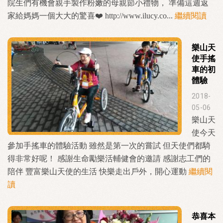
院生們有機會親手製作粉嫩的母親節小禮物， 準備這週返
家給媽媽一個大大的驚喜❤️ http://www.ilucy.co...
繼續閱讀
樂山天
使手搖
車的初
體驗
2018-
05-06
樂山天
使今天
參加手搖車的體驗活動 雖然是第一次的嘗試 但天使們都騎
得非常好呢！ 感謝生命勵樂活輔健會的邀請 感謝志工們的
陪伴 豐富樂山天使的生活 快樂走出戶外，開心運動
繼續閱
讀
恭喜本