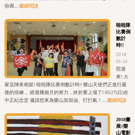
份壽...
繼續閱讀
啦啦隊
比賽倒
數計
時!!
2018-
05-24
照過
來! 大
家逗陣來相挺! 啦啦隊比賽倒數計時// 樂山天使們正進行最
後的排練， 經過幾個月的努力，終於要上場了! 05/27(日)在
中正紀念堂 邀請您來為樂山加加油、打打氣！...
繼續閱讀
2018畫
展//樂
山電影