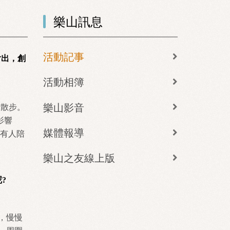
樂山訊息
活動記事
付出，創
活動相簿
樂山影音
生散步。
影響
媒體報導
 有人陪
樂山之友線上版
?
，慢慢