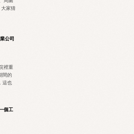
、周圍
 大家猜
實業公司
院裡重
期間的
，這也
一個工