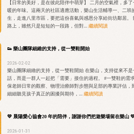
【日常的美好，是在彼此陪伴中萌芽】 二月的空氣裡，多了
暖的年味。這兩天的社區適應活動，樂山生活輔導一、二班
生，走進八里市區，要把這份喜氣與感恩分享給街坊鄰居。 
路上，雖然只是短短的一段路，但對...
繼續閱讀
👟 樂山團隊細緻的支持，從一雙鞋開始
2026-02-02
樂山團隊細緻的支持，從一雙鞋開始 在樂山，支持從來不是
話，而是一群人一起把「需要」接住的過程。 #一雙鞋的需求
保老師日常的觀察、物理治療師對步態與足部的專業評估，
細細聽見孩子真正的困擾與期待，...
繼續閱讀
💛 晨陽愛心協會20 年的陪伴，謝謝你們把遊樂場留在樂山 
2026-01-31