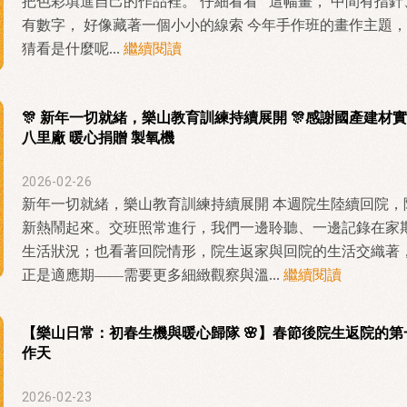
把色彩填進自己的作品裡。 仔細看看 這幅畫， 中間有指針
有數字， 好像藏著一個小小的線索 今年手作班的畫作主題，
猜看是什麼呢...
繼續閱讀
🎊 新年一切就緒，樂山教育訓練持續展開 🎊感謝國產建材
八里廠 暖心捐贈 製氧機
2026-02-26
新年一切就緒，樂山教育訓練持續展開 本週院生陸續回院，
新熱鬧起來。交班照常進行，我們一邊聆聽、一邊記錄在家
生活狀況；也看著回院情形，院生返家與回院的生活交織著
正是適應期——需要更多細緻觀察與溫...
繼續閱讀
【樂山日常：初春生機與暖心歸隊 🌸】春節後院生返院的第
作天
2026-02-23