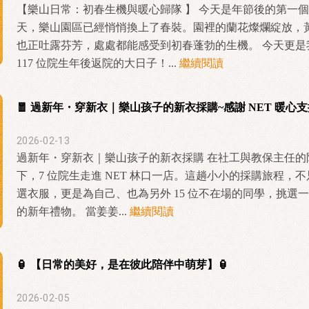
【樂山日常：初春生機與暖心歸隊 】 今天是年節後的第一
天，樂山園區已經悄悄換上了春裝。園裡的蘭花燦爛綻放，
也正吐露芬芳，處處都能感受到初春蓬勃的生機。 今天更是
117 位院生年後返院的大日子！...
繼續閱讀
🧧 過新年・穿新衣｜樂山孩子的新衣採購~感謝 NET 暖心
2026-02-13
過新年・穿新衣｜樂山孩子的新衣採購 在社工與教保主任的
下，7 位院生走進 NET 林口一店。這趟小小的採購旅程，
選衣服，更是為自己、也為另外 15 位不在場的同學，挑選
的新年禮物。 當姜姜...
繼續閱讀
🏮 【日常的美好，是在彼此陪伴中萌芽】🏮
2026-02-05