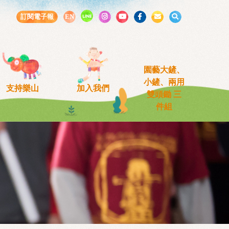
LINE
訂閱電子報
EN
園藝大鏟、
小鏟、兩用
支持樂山
加入我們
雙頭鋤 三
件組