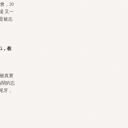
會，20
場 又一
而是被志
SG，在
中被真實
熱鬧的忘
尾牙，