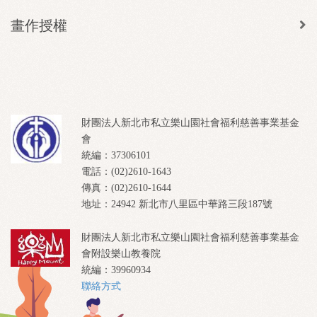
畫作授權
財團法人新北市私立樂山園社會福利慈善事業基金
會
統編：37306101
電話：(02)2610-1643
傳真：(02)2610-1644
地址：24942 新北市八里區中華路三段187號
財團法人新北市私立樂山園社會福利慈善事業基金
會附設樂山教養院
統編：39960934
聯絡方式