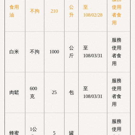
食用
公
至
使用
不拘
210
油
升
108/02/28
者食
用
服務
公
至
使用
白米
不拘
1000
斤
108/03/31
者食
用
服務
600
至
使用
肉鬆
25
包
克
108/03/31
者食
用
服務
1公
使用
蜂蜜
5
罐