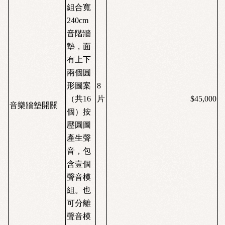
組合寬
240cm
音階牆
墊，面
有上下
兩個圓
形圖案
8
（共
16
片
$45,000
音樂牆墊開關
個）按
壓圓圖
產生聲
音，包
含壹個
聲音模
組。也
可分離
聲音模