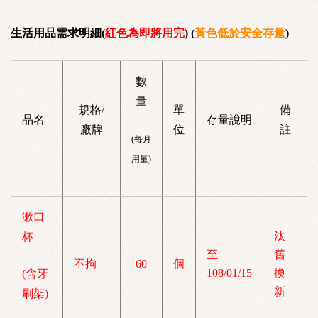
生活用品需求明細(
紅色為即將用完
)
(
黃色低於安全存量
)
數
量
規格/
單
備
品名
存量說明
廠牌
位
註
(每月
用量)
漱口
汰
杯
至
舊
不拘
60
個
108/01/15
換
(含牙
新
刷架)