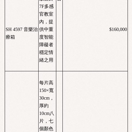
7F多感
官教室
內，提
SH 4597
音樂治
供中重
$160,000
療箱
度智能
障礙者
穩定情
緒之用
每片高
150
×寬
30cm
，
厚約
10cm
八
片，七
個顏色