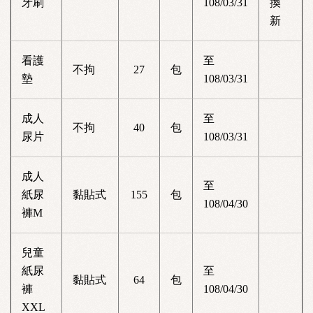
牙刷
108/03/31
換
新
看護
至
不拘
27
包
墊
108/03/31
成人
至
不拘
40
包
尿片
108/03/31
成人
至
紙尿
黏貼式
155
包
108/04/30
褲M
兒童
紙尿
至
黏貼式
64
包
褲
108/04/30
XXL