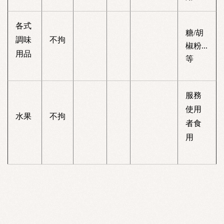
各式
糖/胡
調味
不拘
椒粉...
用品
等
服務
使用
水果
不拘
者食
用