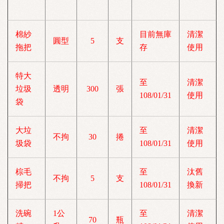
棉紗
目前無庫
清潔
圓型
5
支
拖把
存
使用
特大
至
清潔
垃圾
透明
300
張
108/01/31
使用
袋
大垃
至
清潔
不拘
30
捲
圾袋
108/01/31
使用
棕毛
至
汰舊
不拘
5
支
掃把
108/01/31
換新
洗碗
1公
至
清潔
70
瓶