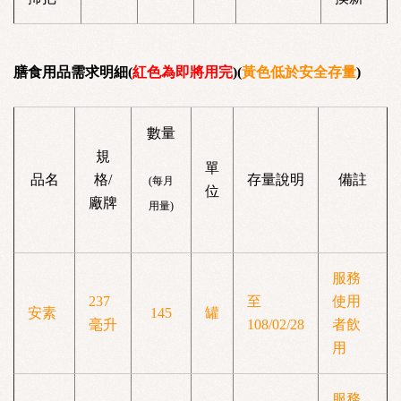
膳食用品需求明細(
紅色為即將用完
)(
黃色低於安全存量
)
數量
規
單
品名
格/
存量說明
備註
(每月
位
廠牌
用量)
服務
237
至
使用
安素
145
罐
毫升
108/02/28
者飲
用
服務