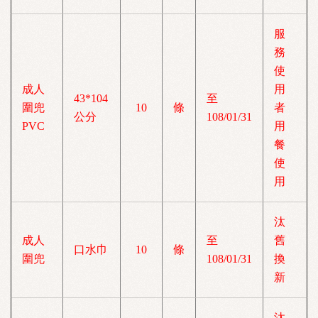
服
務
使
成人
用
43*104
至
圍兜
10
條
者
公分
108/01/31
PVC
用
餐
使
用
汰
成人
至
舊
口水巾
10
條
圍兜
108/01/31
換
新
汰