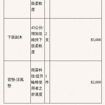
肢柔軟
度
45
公分/
增加並
2
下肢副木
維持下
支
$5,000
肢柔軟
度
雨霖科
技/提升
1
背墊
-
涼風
輪椅使
件
$2,000
墊
用者之
舒適度