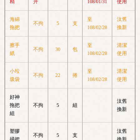
精
升
108/01/31
使用
海綿
至
汰舊
不拘
5
支
拖把
108/02/28
換新
擦手
至
清潔
不拘
30
包
紙
108/02/28
使用
小垃
至
清潔
不拘
22
捲
圾袋
108/02/28
使用
好神
汰舊
拖把
不拘
5
組
換新
組
塑膠
汰舊
不拘
5
支
掃把
換新