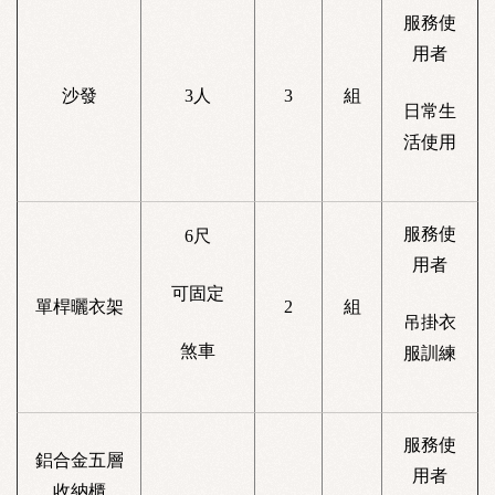
服務使
用者
沙發
3人
3
組
日常生
活使用
服務使
6尺
用者
可固定
單桿曬衣架
2
組
吊掛衣
煞車
服訓練
服務使
鋁合金五層
用者
收納櫃