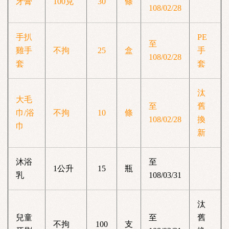
牙膏
100克
30
條
108/02/28
手扒
PE
至
雞手
不拘
25
盒
手
108/02/28
套
套
汰
大毛
至
舊
巾/浴
不拘
10
條
108/02/28
換
巾
新
沐浴
至
1公升
15
瓶
乳
108/03/31
汰
兒童
至
舊
不拘
100
支