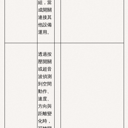
組，當
成開關
連接其
他設備
運用。
透過按
壓開關
或超音
波偵測
到空間
動作、
速度、
方向與
距離變
化時，