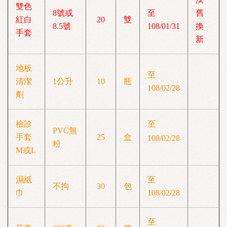
雙色
8號或
至
舊
紅白
20
雙
8.5號
108/01/31
換
手套
新
地板
至
清潔
1公升
10
瓶
108/02/28
劑
檢診
至
PVC無
手套
25
盒
108/02/28
粉
M或L
濕紙
至
不拘
30
包
巾
108/02/28
至