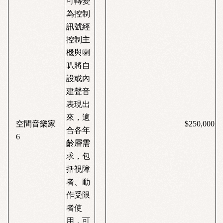
可轉變
為控制
訊號經
控制主
機與喇
叭將自
設或內
建聲音
表現出
來，適
空間音樂家
$250,000
合各年
6
齡層需
求，包
括視障
者、動
作受限
者使
用，可