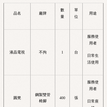
數
單
品名
廠牌
用途
量
位
服務使
用者
液晶電視
不拘
1
台
日常生
活使用
服務使
用者
鋼製雙管
圓凳
400
張
椅腳
日常座