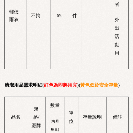
者
輕便
不拘
65
件
雨衣
外
出
活
動
用
清潔用品需求明細(
紅色為即將用完
)(
黃色低於安全存量
)
數量
規
單
品名
格/
存量說明
備註
位
(每月
廠牌
用量)