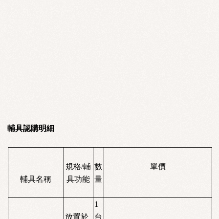
輔具認購明細
規格
/
輔
數
單價
輔具名稱
具功能
量
1
放置於
台