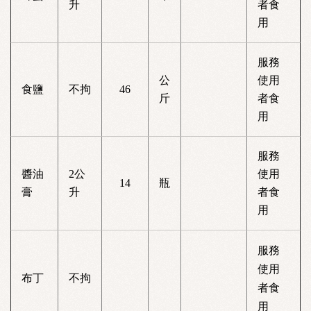
升
者食
用
服務
公
使用
食鹽
不拘
46
斤
者食
用
服務
醬油
2公
使用
14
瓶
膏
升
者食
用
服務
使用
布丁
不拘
者食
用