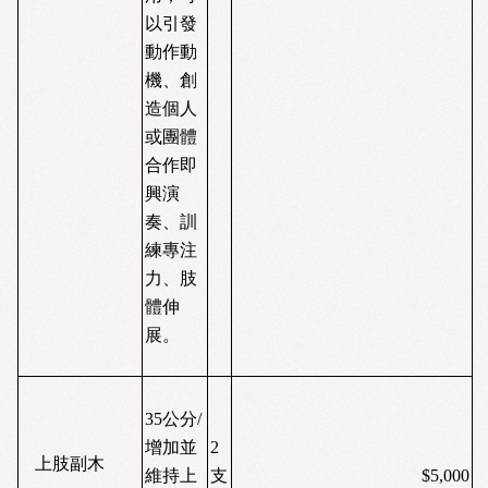
以引發
動作動
機、創
造個人
或團體
合作即
興演
奏、訓
練專注
力、肢
體伸
展。
35
公分/
增加並
2
上肢副木
維持上
支
$5,000