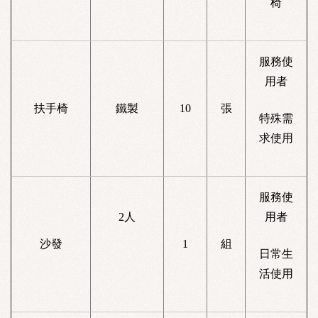
椅
服務使
用者
扶手椅
鐵製
10
張
特殊需
求使用
服務使
2人
用者
沙發
1
組
日常生
活使用