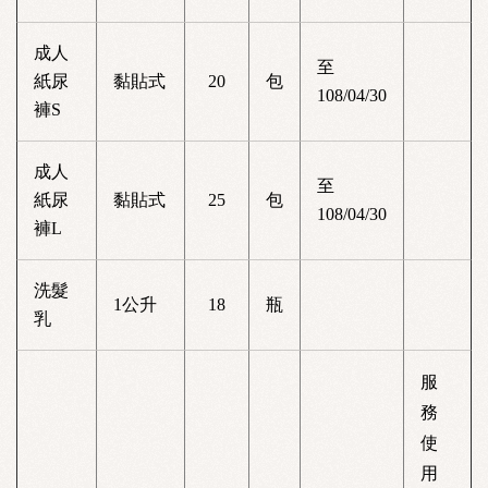
成人
至
紙尿
黏貼式
20
包
108/04/30
褲S
成人
至
紙尿
黏貼式
25
包
108/04/30
褲L
洗髮
1公升
18
瓶
乳
服
務
使
用