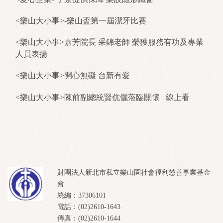
<樂山大小事>-樂山盃第一屆潔牙比賽
<樂山大小事>嘉芳院長 采錦老師 榮獲服務有功及專業
人員表揚
<樂山大小事>開心無礙 台新有愛
<樂山大小事>陳前副總統賢伉儷蒞臨關懷
線上看
財團法人新北市私立樂山園社會福利慈善事業基金
會
統編：37306101
電話：(02)2610-1643
傳真：(02)2610-1644