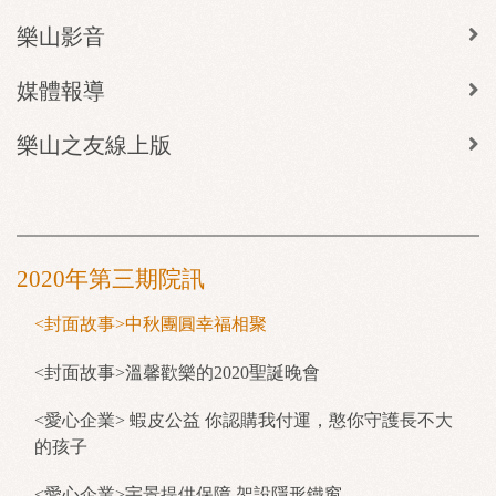
樂山影音
媒體報導
樂山之友線上版
2020年第三期院訊
<封面故事>中秋團圓幸福相聚
<封面故事>溫馨歡樂的2020聖誕晚會
<愛心企業> 蝦皮公益 你認購我付運，憨你守護長不大
的孩子
<愛心企業>宇景提供保障 架設隱形鐵窗