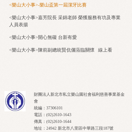
<樂山大小事>-樂山盃第一屆潔牙比賽
<樂山大小事>嘉芳院長 采錦老師 榮獲服務有功及專業
人員表揚
<樂山大小事>開心無礙 台新有愛
<樂山大小事>陳前副總統賢伉儷蒞臨關懷
線上看
財團法人新北市私立樂山園社會福利慈善事業基金
會
統編：37306101
電話：(02)2610-1643
傳真：(02)2610-1644
地址：24942 新北市八里區中華路三段187號