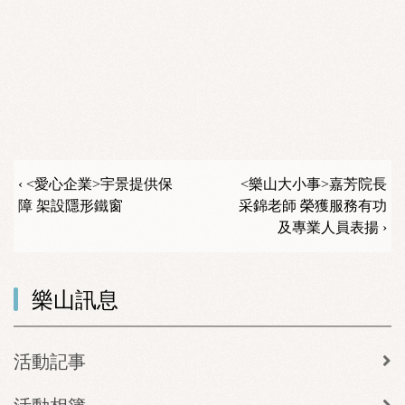
‹ <愛心企業>宇景提供保
<樂山大小事>嘉芳院長
障 架設隱形鐵窗
采錦老師 榮獲服務有功
及專業人員表揚 ›
樂山訊息
活動記事