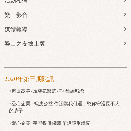
活動相簿
樂山影音
媒體報導
樂山之友線上版
2020年第三期院訊
<封面故事>溫馨歡樂的2020聖誕晚會
<愛心企業> 蝦皮公益 你認購我付運，憨你守護長不大
的孩子
<愛心企業>宇景提供保障 架設隱形鐵窗