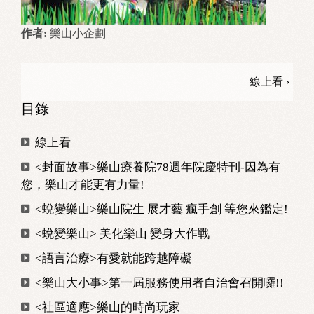
作者:
樂山小企劃
線上看 ›
目錄
線上看
<封面故事>樂山療養院78週年院慶特刊-因為有
您，樂山才能更有力量!
<蛻變樂山>樂山院生 展才藝 瘋手創 等您來鑑定!
<蛻變樂山> 美化樂山 變身大作戰
<語言治療>有愛就能跨越障礙
<樂山大小事>第一屆服務使用者自治會召開囉!!
<社區適應>樂山的時尚玩家