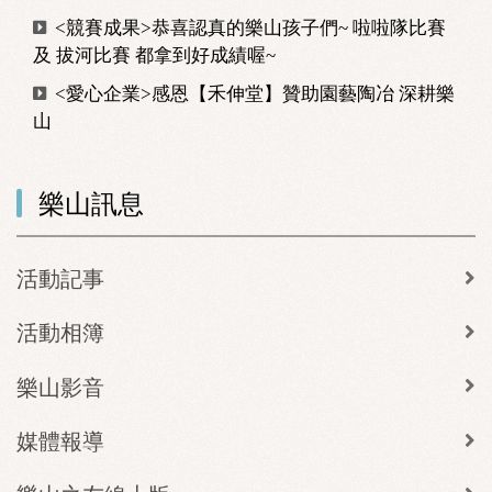
<競賽成果>恭喜認真的樂山孩子們~ 啦啦隊比賽
及 拔河比賽 都拿到好成績喔~
<愛心企業>感恩【禾伸堂】贊助園藝陶冶 深耕樂
山
樂山訊息
活動記事
活動相簿
樂山影音
媒體報導