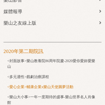
媒體報導
樂山之友線上版
2020年第二期院訊
<封面故事>樂山教養院86周年院慶-2020愛你愛妳愛樂
山
<多元適性>戲劇治療課程
<愛心企業>輔康企業x樂山天使圓夢活動
<樂山大小事>一年一度期待的盛事-樂山世界名人肖像
館