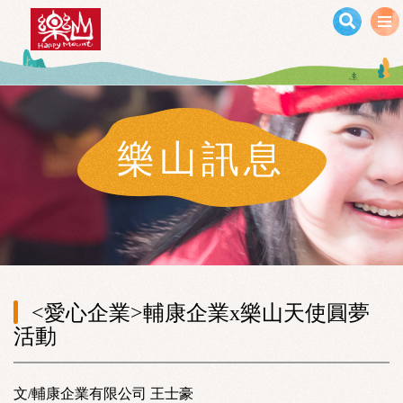
移至主內容
樂山訊息
<愛心企業>輔康企業x樂山天使圓夢
活動
文/輔康企業有限公司 王士豪