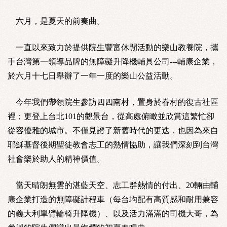
六月，是夏天的前奏曲。
一直以來致力於提供院生豐富休閒活動的樂山教養院，攜
手台灣第一領導品牌的無障礙升降機輔具公司---輔康企業，
於六月十七日舉辦了一年一度的樂山公益活動。
今年我們帶領院生參訪四四南村，置身於眷村的復古社區
裡；更登上台北101的觀景台，從高處俯瞰並欣賞這繁忙卻
從容優雅的城市。不僅見證了新舊時代的更迭，也因為來自
耶穌基督後期聖徒教會志工的熱情協助，讓我們深刻到台灣
社會樂於助人的精神價值。
當天晴朗無雲的湛藍天空、志工群熱情的付出、20輛由輔
康企業打造的無障礙計程車（每台均配有高質感和耐用兼容
的義大利單臂輪椅升降機）、以及活力滿滿的司機大哥，為