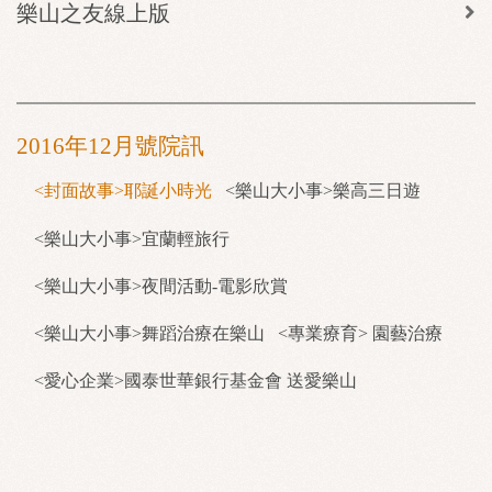
樂山之友線上版
2016年12月號院訊
<封面故事>耶誕小時光
<樂山大小事>樂高三日遊
<樂山大小事>宜蘭輕旅行
<樂山大小事>夜間活動-電影欣賞
<樂山大小事>舞蹈治療在樂山
<專業療育> 園藝治療
<愛心企業>國泰世華銀行基金會 送愛樂山