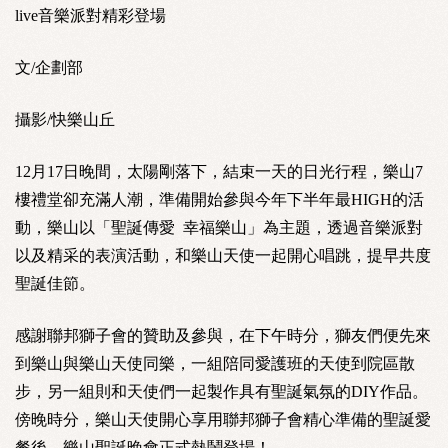
live音樂派對精彩登場
文/企劃部
攝影/快樂山丘
12月17日晚間，太陽剛落下，結束一天的日光行程，樂山7
樓禮堂卻充滿人潮，準備開始參與今年下半年最HIGH的活
動，樂山以「聖誕傳愛 幸福樂山」為主題，透過音樂派對
以及精采的表演活動，和樂山天使一起開心唱跳，提早共度
聖誕佳節。
感謝聯邦獅子會的贊助及參與，在下午時分，獅友們便先來
到樂山與樂山天使同樂，一組陪同愛護班的天使到院區散
步，另一組則和天使們一起製作具有聖誕氣氛的DIY作品。
傍晚時分，樂山天使開心享用聯邦獅子會精心準備的聖誕愛
餐後，樂山聖誕晚會正式熱鬧登場！