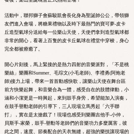
活動中，聯邦獅子會蘇駿凱會長化身為聖誕帥公公，帶領獅
友們進入會場，將糖果禮物以及時下最熱門的寶可夢-皮卡
丘造型氣球分送給每一位樂山天使，天使們拿到造型氣球都
非常的開心，看著上百隻的皮卡丘氣球在禮堂中穿梭，身心
完全都被療癒了。
開心片刻後，馬上緊接的是熱力四射的音樂派對，「不是桃
樂絲」樂團和Summer、毛琮文(小毛老師)、李禮勇(阿炮老
師)接力上場，帶來一首首動感快歌，讓樂山天使在舞台區
前方快樂起舞，和音樂合為一體，感受自在的肢體律動，小
涵和小潔更是一時興起，來到鼓手身旁，希望能加入演奏，
在鼓手譽勳老師的引導下，三人現場立馬秀起「六手聯
打」，實在是太搶戲了！現場也感受到樂團吉他手-小仲，
貝斯手-家榮，鼓手-譽勳等老師們的音樂功力多麼厲害，彼
此之間，速度、節奏配合的天衣無縫，超強的樂技讓現場的