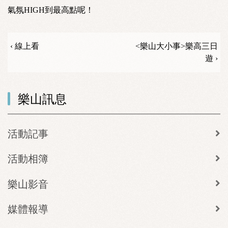
氣氛HIGH到最高點呢！
‹ 線上看
<樂山大小事>樂高三日
遊 ›
樂山訊息
活動記事
活動相簿
樂山影音
媒體報導