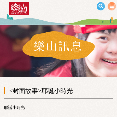
移至主內容
樂山訊息
<封面故事>耶誕小時光
耶誕小時光